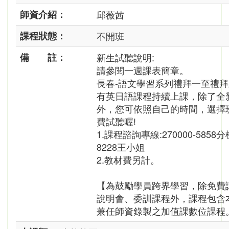
師資介紹：
邱薇茜
課程狀態：
不開班
備 註：
新生試聽說明:
請參閱一週課表簡章。
長春-語文學習系列禮拜一至禮
有英日語課程持續上課，除了全
外，您可依照自己的時間，選擇
費試聽喔!
1.課程諮詢專線:270000-5858分
8228王小姐
2.教材費另計。
【為鼓勵學員跨界學習，除免費
說明會、委訓課程外，課程包含
兼任師資錄製之加值課數位課程