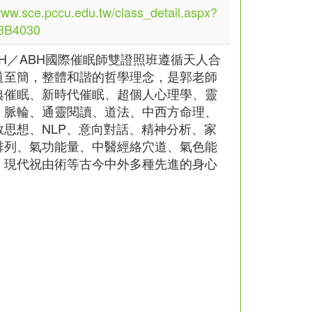
www.sce.pccu.edu.tw/class_detail.aspx?
3B4030
GH／ABH國際催眠師雙證照班遵循天人合
道至簡，整體和諧的哲學理念，是郭老師
典催眠、新時代催眠、超個人心理學、靈
、脈輪、通靈閱讀、道法、中西方命理、
教思想、NLP、意向對話、精神分析、家
排列、氣功能量、中醫經絡穴道、氣色能
、現代祝由術等古今中外多種先進的身心