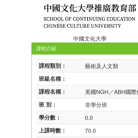
中國文化大學
課程介紹
課程類別：
藝術及人文類
班級名稱：
課程名稱：
美國NGH／ABH國
班 別：
非學分班
學分數：
0.0
上課時數：
70.0