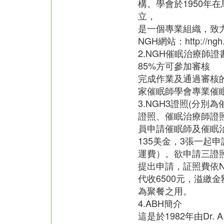
構。學會於1950年
立，
是一個專業組織，致
NGH網站：http://ngh.
2.NGH催眠治療師
85%方可參加審核
完成作業及通過審核
家催眠師學會專業催
3.NGH3證照(分別
證照、催眠治療師證
員申請催眠師及催眠
135美金，3張一起申
運費）。欲申請三證
提出申請，証照費依
代收6500元，溢繳
為聚餐之用。
4.ABH簡介
這是於1982年由Dr. A