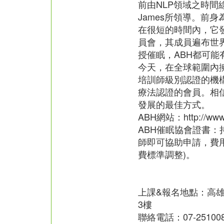
前由NLP領域之時間線治
James所領導。前
在很短的時間內，它
員會，其成員遍布世
授催眠，ABH都可能
今天，在全球範圍內擁有
培訓師級別認證的機
療法認證的會員。相
發展的最佳方式。
ABH網站：http://www.
ABH催眠協會證書：
師即可協助申請，費用
費標準調整)。
上課&報名地點：高雄
3樓
聯絡電話：07-251008