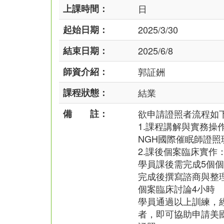
上課時間：
日
起始日期：
2025/3/30
結束日期：
2025/6/8
師資介紹：
郭証銂
課程狀態：
結業
備 註：
欲申請證照者流程如
1.課程講解與實務操
NGH國際催眠師證照
2.課後個案臨床實作
學員課後需完成5個個
完成後撰寫諮商與整
個案臨床討論4小時
學員通過以上訓練，
者，即可協助申請美國