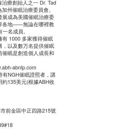
療創始人之一 Dr. Tad
身為加州催眠治療委員會。
發展成為美國催眠治療委
界各地——無論在哪裡教
有一名成員。
 1000 多家獲得催眠
構，以及數万名提供催眠
信催眠是創造個人成長和
abh-abnlp.com
持有NGH催眠證照者，講
約135美元(根據ABH收
市前金區中正四路215號
9#18