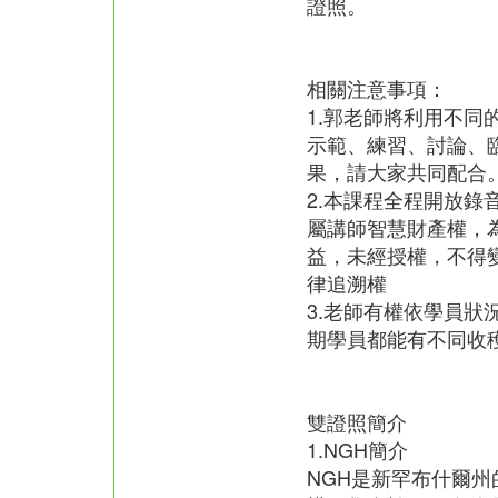
證照。
相關注意事項：
1.郭老師將利用不同
示範、練習、討論、
果，請大家共同配合
2.本課程全程開放錄
屬講師智慧財產權，
益，未經授權，不得
律追溯權
3.老師有權依學員狀
期學員都能有不同收
雙證照簡介
1.NGH簡介
NGH是新罕布什爾