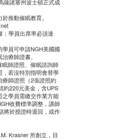
在馬薩諸塞州波士頓正式成
力於推動催眠教育。
net
證書：學員出席率必須達
的學員可申請NGH美國國
眠治療師證書。
為催眠師證照、催眠諮詢師
照，若沒特別指明會替學
治療師證照（2張證照約
請約220元美金，含UPS
照之學員需繳交作業方能
NGH收費標準調整，講師
金額將於授證時退回，或作
.M. Krasner 所創立，目