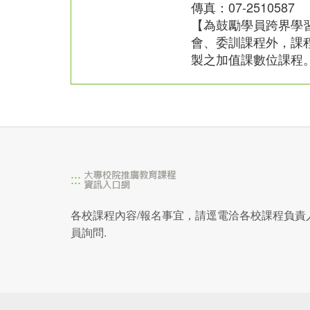
傳真：07-2510587
【為鼓勵學員跨界學
會、委訓課程外，課
製之加值課數位課程
:::
各校課程內容/報名事宜，請逕電洽各校課程負責
員詢問.