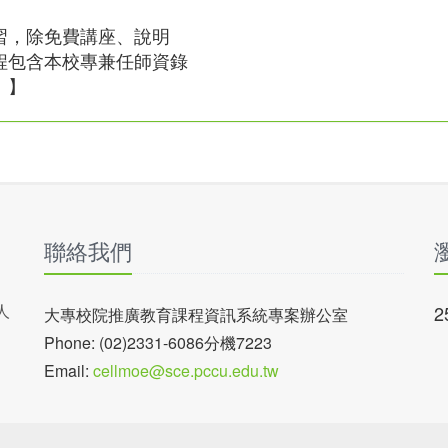
習，除免費講座、說明
程包含本校專兼任師資錄
。】
聯絡我們
人
2
大專校院推廣教育課程資訊系統專案辦公室
Phone: (02)2331-6086分機7223
Email:
cellmoe@sce.pccu.edu.tw