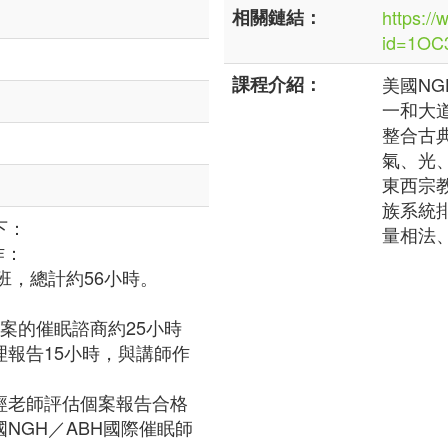
相關鏈結：
https://
id=1OC
課程介紹：
美國N
一和大
整合古
氣、光
東西宗
族系統
下：
量相法
作：
班，總計約56小時。
：
案的催眠諮商約25小時
理報告15小時，與講師作
經老師評估個案報告合格
NGH／ABH國際催眠師