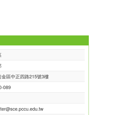
區
部
金區中正四路215號3樓
0-089
er@sce.pccu.edu.tw