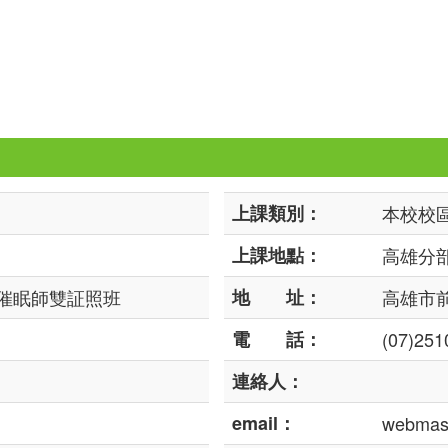
上課類別：
本校校
上課地點：
高雄分
際催眠師雙証照班
地 址：
高雄市前
電 話：
(07)251
連絡人：
email：
webmast