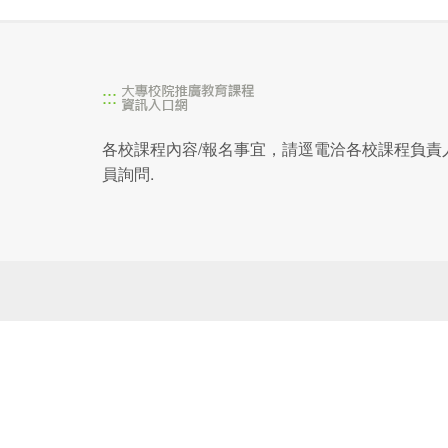
:::
各校課程內容/報名事宜，請逕電洽各校課程負責
員詢問.