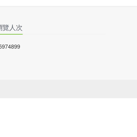
瀏覽人次
5974899