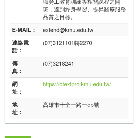
職勞工教育訓練等相關課程之開
班，達到終身學習、提昇醫療服務
品質之目標。
E-MAIL：
extend@kmu.edu.tw
連絡電
(07)3121101轉2270
話：
傳
(07)3218241
真：
網
https://dtextpro.kmu.edu.tw/
址：
地
高雄市十全一路一○○號
址：