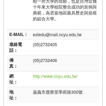
盼一所大學的宿願，也是台灣近幾
十年來大學校院整合成功的首例與
典範，為雲嘉地區最具歷史與規模
的綜合大學。
E-MAIL：
extedu@mail.ncyu.edu.tw
連絡電
(05)2732405
話：
傳
(05)2732406
真：
網
http://www.ncyu.edu.tw/
址：
地
嘉義市鹿寮里學府路300號
址：