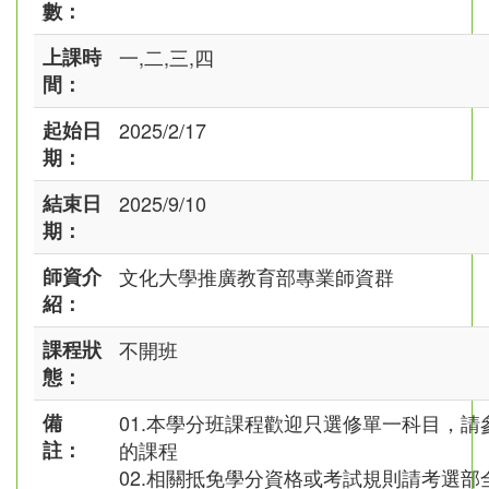
數：
上課時
一,二,三,四
間：
起始日
2025/2/17
期：
結束日
2025/9/10
期：
師資介
文化大學推廣教育部專業師資群
紹：
課程狀
不開班
態：
備
01.本學分班課程歡迎只選修單一科目，請
註：
的課程
02.相關抵免學分資格或考試規則請考選部