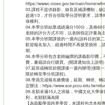
https://wwwc.moex.gov.tw/main/home/wf
03.課程不提供錄影、錄音及補課機制，缺
超過1/3，才符合領取學分證明要求，請準
保權利。
04.本學分班結業成績滿分100分，及格6
老師的評分方式不同，以老師指定評量為
05.本學分班開課後的一週內(該科目的第二
歡迎報名加入，錯過時間不再接受插班，
期。
06.本學分班包含老師編撰的講義影印費，
費，書籍請自行購買。(開課通知信上說明)
07.延班或轉班於開課後一週內辦理(僅限一
限於轉至學分班課程)。
08.學員完成報名繳費後，延期、轉班、轉
定辦法：https://www.sce.pccu.edu.tw/refu
09.名額未滿15人之班級，中國文化大學
利，名額額滿為限
【為鼓勵學員跨界學習，本課程包含本校