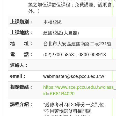
製之加值課數位課程；免費講座、說明會
外。】
上課類別：
本校校區
上課地點：
建國校區(大夏館)
地 址：
台北市大安區建國南路二段231號
電 話：
(02)2700-5858；0800-008918
連絡人：
email：
webmaster@sce.pccu.edu.tw
相關鏈結：
https://www.sce.pccu.edu.tw/class_
id=KK81B4020
課程介紹：
*必修考科7科20學分一次到位
*不用苦惱選修科目問題