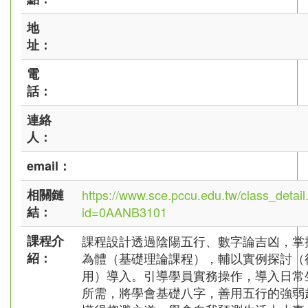
地
址：
電
話：
連絡
人：
email：
相關鏈
https://www.sce.pccu.edu.tw/class_detail
結：
id=0AANB3101
課程介
課程設計透過陰陽五行、數字論吉凶，掌
紹：
為體（基礎理論課程），輔以實例探討（
用）導入。引導學員實務操作，導入日常
所需，將學會基礎八字，善用五行的強弱