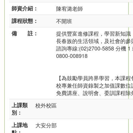
師資介紹：
陳宥潞老師
課程狀態：
不開班
備 註：
提供豐富進修課程，學習新知識
長春族的生活領域，及社會的參
諮詢專線:(02)2700-5858 分機 1
0800-008918
【為鼓勵學員跨界學習，本課程
校專兼任師資錄製之加值課數位
免費講座、說明會、委訓課程除
上課類
校外校區
別：
上課地
大安分部
點：