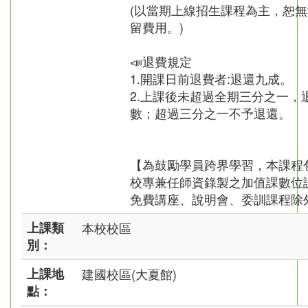
(以當期上線招生課程為主，恕
留費用。)
📣退費規定
1.開課日前退費者:退還九成。
2.上課後未超過全期三分之一，
數；超過三分之一不予退還。
【為鼓勵學員跨界學習，本課程
校專兼任師資錄製之加值課數位
免費講座、說明會、委訓課程除
上課類
本校校區
別：
上課地
建國校區(大夏館)
點：