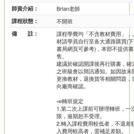
師資介紹：
Brian老師
課程狀態：
不開班
備 註：
課程學費均「不含教材費用」，
材請學員自行至各大通路購買(
書局網頁可參考)，本部不提供
售。
建議於確認開課後再行購書，確
之班級會以簡訊通知。如因故未
更換教材，退換貨等相關問題，
向廠商確認。
📣轉班規定
1.第二次上課前可辦理轉班，一
限，逾期恕不受理。
2.轉入課程費用較低者，不退差
入費用較高者，需補足差額。