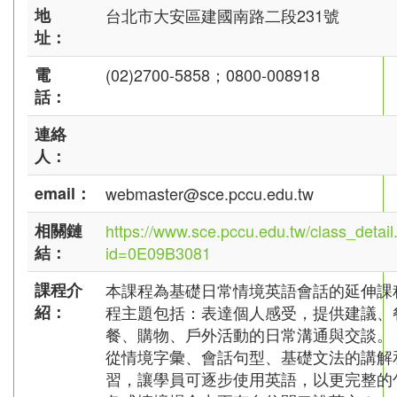
地
台北市大安區建國南路二段231號
址：
電
(02)2700-5858；0800-008918
話：
連絡
人：
email：
webmaster@sce.pccu.edu.tw
相關鏈
https://www.sce.pccu.edu.tw/class_detail
結：
id=0E09B3081
課程介
本課程為基礎日常情境英語會話的延伸課
紹：
程主題包括：表達個人感受，提供建議、
餐、購物、戶外活動的日常溝通與交談。
從情境字彙、會話句型、基礎文法的講解
習，讓學員可逐步使用英語，以更完整的