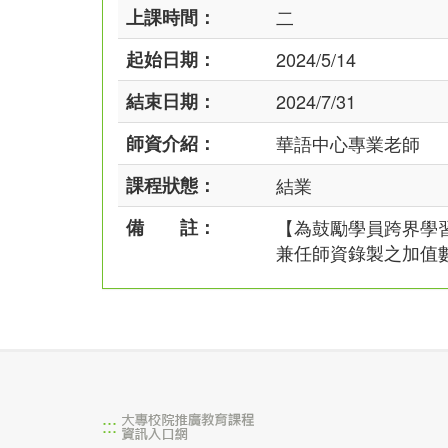
上課時間：
二
起始日期：
2024/5/14
結束日期：
2024/7/31
師資介紹：
華語中心專業老師
課程狀態：
結業
備 註：
【為鼓勵學員跨界學
兼任師資錄製之加值
:::