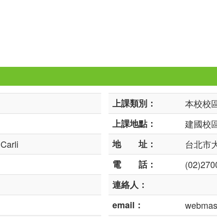
上課類別：
本校校
上課地點：
建國校區
arli
地 址：
台北市大
電 話：
(02)27
連絡人：
email：
webmast