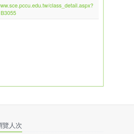
www.sce.pccu.edu.tw/class_detail.aspx?
1B3055
瀏覽人次