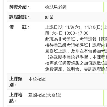
師資介紹：
徐誌男老師
課程狀態：
結業
備 註：
上課日期: 11/9(六)、11/10(日)
段: 六~日 10:00~17:00
此班為非考證班，考證請報【國
接待員乙級考證輔導班】課程內
且併班上課，差別在有無參加考
【為鼓勵學員跨界學習，本課程
校專兼任師資錄製之加值課數位
免費講座、說明會、委訓課程除
上課類
本校校區
別：
上課地
建國校區(大夏館)
點：