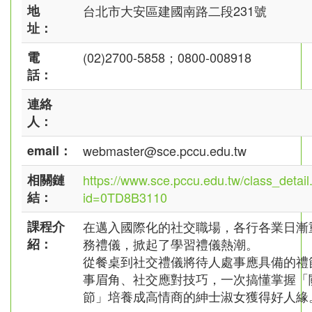
地
台北市大安區建國南路二段231號
址：
電
(02)2700-5858；0800-008918
話：
連絡
人：
email：
webmaster@sce.pccu.edu.tw
相關鏈
https://www.sce.pccu.edu.tw/class_detail
結：
id=0TD8B3110
課程介
在邁入國際化的社交職場，各行各業日漸
紹：
務禮儀，掀起了學習禮儀熱潮。
從餐桌到社交禮儀將待人處事應具備的禮
事眉角、社交應對技巧，一次搞懂掌握「
節」培養成高情商的紳士淑女獲得好人緣